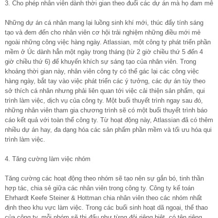
3. Cho phép nhân viên dành thời gian theo đuổi các dự án mà họ đam mê
Những dự án cá nhân mang lại luồng sinh khí mới, thúc đẩy tính sáng
tạo và đem đến cho nhân viên cơ hội trải nghiệm những điều mới mẻ
ngoài những công việc hàng ngày. Atlassian, một công ty phát triển phần
mềm ở Úc dành hẳn một ngày trong tháng (từ 2 giờ chiều thứ 5 đến 4
giờ chiều thứ 6) để khuyến khích sự sáng tạo của nhân viên. Trong
khoảng thời gian này, nhân viên công ty có thể gác lại các công việc
hàng ngày, bắt tay vào việc phát triển các ý tưởng, các dự án tùy theo
sở thích cá nhân nhưng phải liên quan tới việc cải thiện sản phẩm, qui
trình làm việc, dịch vụ của công ty. Một buổi thuyết trình ngay sau đó,
những nhân viên tham gia chương trình sẽ có một buổi thuyết trình báo
cáo kết quả với toàn thể công ty. Từ hoạt động này, Atlassian đã có thêm
nhiều dự án hay, đa dạng hóa các sản phẩm phần mềm và tối ưu hóa qui
trình làm việc.
4. Tăng cường làm việc nhóm
Tăng cường các hoạt động theo nhóm sẽ tạo nên sự gắn bó, tinh thần
hợp tác, chia sẻ giữa các nhân viên trong công ty. Công ty kế toán
Ehrhardt Keefe Steiner & Hottman chia nhân viên theo các nhóm nhất
định theo khu vực làm việc. Trong các buổi sinh hoạt dã ngoại, thể thao
của công ty, mỗi nhóm sẽ thi đấu như từng đội riêng biệt, có tên riêng,