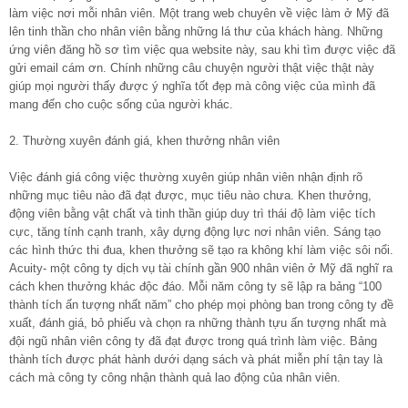
làm việc nơi mỗi nhân viên. Một trang web chuyên về việc làm ở Mỹ đã
lên tinh thần cho nhân viên bằng những lá thư của khách hàng. Những
ứng viên đăng hồ sơ tìm việc qua website này, sau khi tìm được việc đã
gửi email cám ơn. Chính những câu chuyện người thật việc thật này
giúp mọi người thấy được ý nghĩa tốt đẹp mà công việc của mình đã
mang đến cho cuộc sống của người khác.
2. Thường xuyên đánh giá, khen thưởng nhân viên
Việc đánh giá công việc thường xuyên giúp nhân viên nhận định rõ
những mục tiêu nào đã đạt được, mục tiêu nào chưa. Khen thưởng,
động viên bằng vật chất và tinh thần giúp duy trì thái độ làm việc tích
cực, tăng tính cạnh tranh, xây dựng động lực nơi nhân viên. Sáng tạo
các hình thức thi đua, khen thưởng sẽ tạo ra không khí làm việc sôi nổi.
Acuity- một công ty dịch vụ tài chính gần 900 nhân viên ở Mỹ đã nghĩ ra
cách khen thưởng khác độc đáo. Mỗi năm công ty sẽ lập ra bảng “100
thành tích ấn tượng nhất năm” cho phép mọi phòng ban trong công ty đề
xuất, đánh giá, bỏ phiếu và chọn ra những thành tựu ấn tượng nhất mà
đội ngũ nhân viên công ty đã đạt được trong quá trình làm việc. Bảng
thành tích được phát hành dưới dạng sách và phát miễn phí tận tay là
cách mà công ty công nhận thành quả lao động của nhân viên.