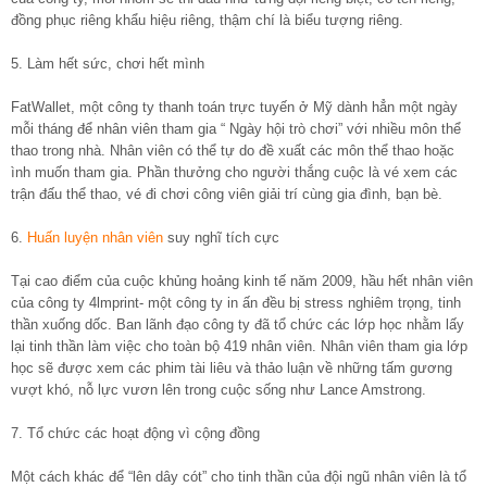
đồng phục riêng khẩu hiệu riêng, thậm chí là biểu tượng riêng.
5. Làm hết sức, chơi hết mình
FatWallet, một công ty thanh toán trực tuyến ở Mỹ dành hẳn một ngày
mỗi tháng để nhân viên tham gia “ Ngày hội trò chơi” với nhiều môn thể
thao trong nhà. Nhân viên có thể tự do đề xuất các môn thể thao hoặc
ình muốn tham gia. Phần thưởng cho người thắng cuộc là vé xem các
trận đấu thể thao, vé đi chơi công viên giải trí cùng gia đình, bạn bè.
6.
Huấn luyện nhân viên
suy nghĩ tích cực
Tại cao điểm của cuộc khủng hoảng kinh tế năm 2009, hầu hết nhân viên
của công ty 4lmprint- một công ty in ấn đều bị stress nghiêm trọng, tinh
thần xuống dốc. Ban lãnh đạo công ty đã tổ chức các lớp học nhằm lấy
lại tinh thần làm việc cho toàn bộ 419 nhân viên. Nhân viên tham gia lớp
học sẽ được xem các phim tài liêu và thảo luận về những tấm gương
vượt khó, nỗ lực vươn lên trong cuộc sống như Lance Amstrong.
7. Tổ chức các hoạt động vì cộng đồng
Một cách khác để “lên dây cót” cho tinh thần của đội ngũ nhân viên là tổ