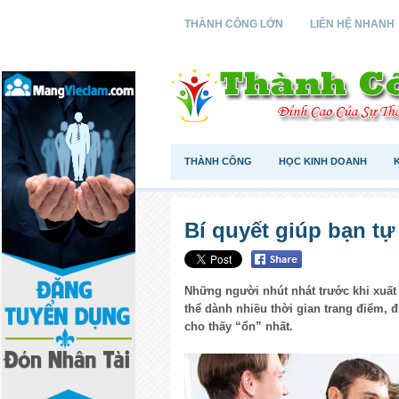
THÀNH CÔNG LỚN
LIÊN HỆ NHANH
THÀNH CÔNG
HỌC KINH DOANH
Bí quyết giúp bạn tự
Những người nhút nhát trước khi xuất
thể dành nhiều thời gian trang điểm
cho thấy “ổn” nhất.