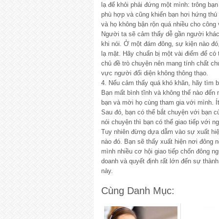
lạ để khỏi phải đứng một mình: trông bạn
phù hợp và cũng khiến bạn hơi hứng thú
và họ không bận rộn quá nhiều cho công v
Người ta sẽ cảm thấy dễ gần người khác 
khi nói. Ở một đám đông, sự kiện nào đó
lạ mặt. Hãy chuẩn bị một vài điểm để có
chủ đề trò chuyện nên mang tính chất chu
vực người đối diện không thông thạo.
4. Nếu cảm thấy quá khó khăn, hãy tìm 
Bạn mất bình tĩnh và không thể nào đến 
bạn và mời họ cùng tham gia với mình. Í
Sau đó, bạn có thể bắt chuyện với bạn c
nói chuyện thì bạn có thể giao tiếp với 
Tuy nhiên đừng dựa dẫm vào sự xuất hiệ
nào đó. Bạn sẽ thấy xuất hiện nơi đông 
mình nhiều cơ hội giao tiếp chốn đông n
doanh và quyết định rất lớn đến sự thàn
này.
Cùng Danh Mục: