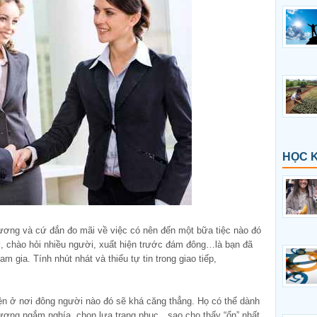
HỌC 
ương và cứ đắn đo mãi về việc có nên đến một bữa tiệc nào đó
ỡ, chào hỏi nhiều người, xuất hiện trước đám đông…là bạn đã
m gia. Tính nhút nhát và thiếu tự tin trong giao tiếp,
ện ở nơi đông người nào đó sẽ khá căng thẳng. Họ có thể dành
gương ngắm nghía, chọn lựa trang phục…sao cho thấy “ổn” nhất.