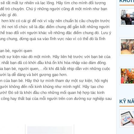
KHỞI 
 sẽ rất mất tự nhiên và lạc lõng. Hãy tìm cho mình đối tượng
 để trò chuyện. Chú ý những người cũng đi một mình như bạn
iệc gì đó.
hơn khi có cái gì để nói vì vậy nên chuẩn bị câu chuyện trước
, thì nơi tổ chức sẽ là đặc điểm chung để gắn kết những người
 thể trao đổi với người khác về những đặc điểm chung đó. Lưu ý
ng chung, đừng quá sa vào lĩnh vực nào vì có thể đó là lĩnh
bạn bè, người quen
một sự kiện nào đó một mình. Hãy liên hệ trước với bạn bè của
t nhất bạn đã có khởi đầu khá ổn khi hòa nhập vào đám đông.
ủa bạn bè, người quen,…rồi khi đã bắt nhịp dần với những cuộc
người lạ dễ dàng và bớt gượng gạo hơn.
n của bạn bè. Hãy thử tự mình tham dự một sự kiện, hội nghị
người không đến nỗi kinh khủng như mình nghĩ. Hãy tạo cho
gười! Đó sẽ là khởi đầu cho những mối quan hệ hợp tác kinh
h công hay thất bại của mỗi người trên con đường sự nghiệp sau
KỸ N