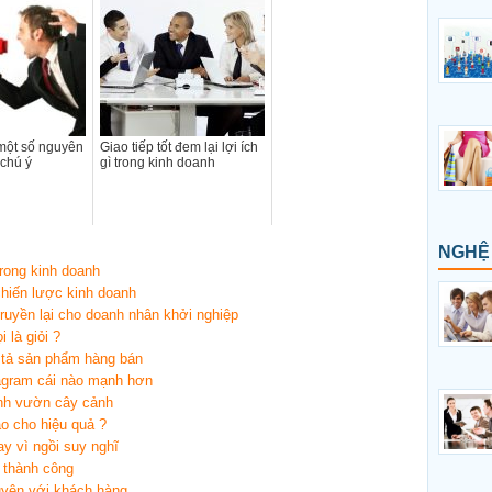
 một số nguyên
Giao tiếp tốt đem lại lợi ích
 chú ý
gì trong kinh doanh
NGHỆ
rong kinh doanh
hiến lược kinh doanh
ruyền lại cho doanh nhân khởi nghiệp
 là giỏi ?
 tả sản phẩm hàng bán
tagram cái nào mạnh hơn
nh vườn cây cảnh
o cho hiệu quả ?
y vì ngồi suy nghĩ
 thành công
huyện với khách hàng