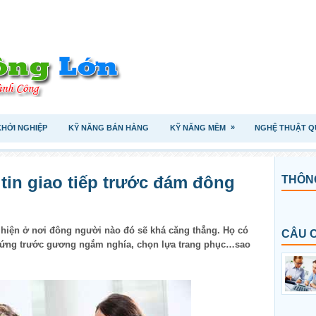
»
KHỞI NGHIỆP
KỸ NĂNG BÁN HÀNG
KỸ NĂNG MỀM
NGHỆ THUẬT Q
 tin giao tiếp trước đám đông
THÔNG
 hiện ở nơi đông người nào đó sẽ khá căng thẳng. Họ có
CÂU 
, đứng trước gương ngắm nghía, chọn lựa trang phục…sao