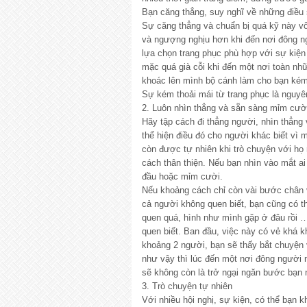
Bạn căng thẳng, suy nghĩ về những điều
Sự căng thẳng và chuẩn bị quá kỹ này vô
và ngượng nghịu hơn khi đến nơi đông ngư
lựa chọn trang phục phù hợp với sự kiện
mặc quá già cỗi khi đến một nơi toàn nh
khoác lên mình bộ cánh làm cho bạn kém
Sự kém thoải mái từ trang phục là nguyê
2. Luôn nhìn thẳng và sẵn sàng mỉm cườ
Hãy tập cách đi thẳng người, nhìn thẳng 
thể hiện điều đó cho người khác biết vì m
còn được tự nhiên khi trò chuyện với h
cách thân thiện. Nếu bạn nhìn vào mắt ai
đầu hoặc mỉm cười.
Nếu khoảng cách chỉ còn vài bước chân v
cả người không quen biết, bạn cũng có t
quen quá, hình như mình gặp ở đâu rồi …
quen biết. Ban đầu, việc này có vẻ khá
khoảng 2 người, bạn sẽ thấy bắt chuyện 
như vậy thì lúc đến một nơi đông người nh
sẽ không còn là trở ngại ngăn bước bạn 
3. Trò chuyện tự nhiên
Với nhiều hội nghị, sự kiện, có thể bạn 