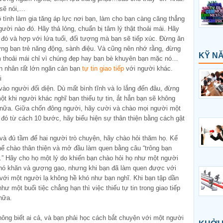
 sẽ nói,…
 tình làm gia tăng áp lực nơi bạn, làm cho bạn càng căng thẳng
ời nào đó. Hãy thả lỏng, chuẩn bị tâm lý thật thoải mái. Hãy
 đó và hợp với lứa tuổi, đối tượng mà bạn sẽ tiếp xúc. Đừng ăn
ững bạn trẻ năng động, sành điệu. Và cũng nên nhớ rằng, đừng
KỸ N
 thoải mái chỉ vì chúng đẹp hay bạn bè khuyên bạn mặc nó…
n nhân rất lớn ngăn cản bạn
tự tin giao tiếp
với người khác.
i
vào người đối diện. Dù mất bình tĩnh và lo lắng đến đâu, đừng
ột khi người khác nghĩ bạn thiếu tự tin, ắt hẳn bạn sẽ không
ọ nữa. Giữa chốn đông người, hãy cười và chào mọi người một
 đó từ cách 10 bước, hãy biểu hiện sự thân thiện bằng cách gật
à đủ tầm để hai người trò chuyện, hãy chào hỏi thăm họ. Kể
hể chào thân thiện và mở đầu làm quen bằng câu “trông bạn
” Hãy cho họ một lý do khiến bạn chào hỏi họ như một người
 khó khăn và gượng gạo, nhưng khi bạn đã làm quen được với
với một người lạ không hề khó như bạn nghĩ. Khi bạn tập dần
ư một buổi tiệc chẳng hạn thì việc thiếu tự tin trong giao tiếp
nữa.
không biết ai cả, và bạn phải học cách bắt chuyện với một người