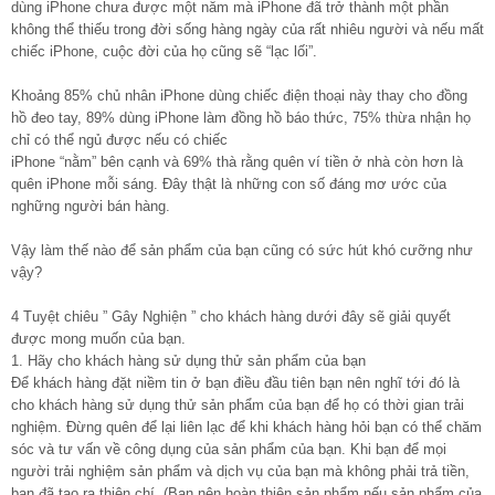
dùng iPhone chưa được một năm mà iPhone đã trở thành một phần
không thể thiếu trong đời sống hàng ngày của rất nhiêu người và nếu mất
chiếc iPhone, cuộc đời của họ cũng sẽ “lạc lối”.
Khoảng 85% chủ nhân iPhone dùng chiếc điện thoại này thay cho đồng
hồ đeo tay, 89% dùng iPhone làm đồng hồ báo thức, 75% thừa nhận họ
chỉ có thể ngủ được nếu có chiếc
iPhone “nằm” bên cạnh và 69% thà rằng quên ví tiền ở nhà còn hơn là
quên iPhone mỗi sáng. Đây thật là những con số đáng mơ ước của
nghững người bán hàng.
Vậy làm thế nào để sản phẩm của bạn cũng có sức hút khó cưỡng như
vậy?
4 Tuyệt chiêu ” Gây Nghiện ” cho khách hàng dưới đây sẽ giải quyết
được mong muốn của bạn.
1. Hãy cho khách hàng sử dụng thử sản phẩm của bạn
Để khách hàng đặt niềm tin ở bạn điều đầu tiên bạn nên nghĩ tới đó là
cho khách hàng sử dụng thử sản phẩm của bạn để họ có thời gian trải
nghiệm. Đừng quên để lại liên lạc để khi khách hàng hỏi bạn có thể chăm
sóc và tư vấn về công dụng của sản phẩm của bạn. Khi bạn để mọi
người trải nghiệm sản phẩm và dịch vụ của bạn mà không phải trả tiền,
bạn đã tạo ra thiện chí. (Bạn nên hoàn thiện sản phẩm nếu sản phẩm của