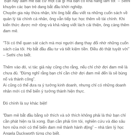
“Bạn hãy đam mê bất cứ một cái gì mà bạn có khả năng làm tốt” – Sethi
khuyên các bạn trẻ đang bắt đầu khởi nghiệp.
Chuyên gia này thừa nhận, khi ông bắt đầu viết ra những cuốn sách về
quản lý tài chính cá nhân, ông vẫn tiếp tục học thêm về tài chính. Khi
kiến thức được mở rộng và khả năng viết lách cải thiện, ông càng thêm
đam mê.
“Tôi có thể quan sát cách mà mọi người đang thay đổi nhờ những cuốn
sách của tôi. Họ bắt đầu đầu tư và tiết kiệm tiền. Điều đó thật tuyệt vời”
– Sethi cho biết.
Thêm vào đó, vị tác giả này cũng cho rằng, nếu chỉ chờ đợi đam mê là
chưa đủ. “Đừng nghĩ rằng bạn chỉ cần chờ đợi đam mê đến là sẽ bùng
nổ và thành công”.
Ai cũng có thể đưa ra ý tưởng kinh doanh, nhưng chỉ có những doanh
nhân mới có thể biến ý tưởng thành hiện thực.
Đó chính là sự khác biệt!
“Đam mê bắt đầu bằng sở thích và sở thích không phải là thứ bạn chỉ
cần phát hiện ra là xong. Bạn cần phải tìm tòi, nghiên cứu và đào sâu
hơn nữa mới có thể biến đam mê thành hành động” – nhà tâm lý học
Angela Duckworth từng cho biết.