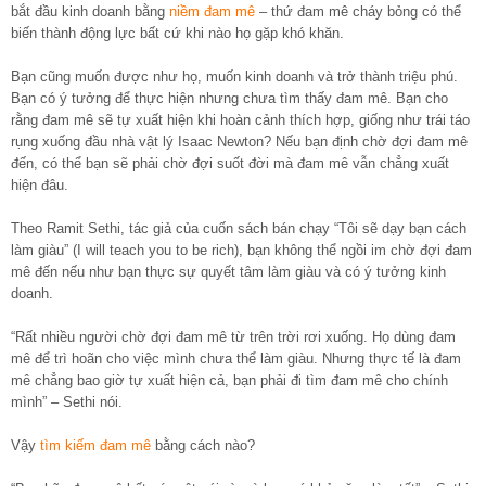
bắt đầu kinh doanh bằng
niềm đam mê
– thứ đam mê cháy bỏng có thể
biến thành động lực bất cứ khi nào họ gặp khó khăn.
Bạn cũng muốn được như họ, muốn kinh doanh và trở thành triệu phú.
Bạn có ý tưởng để thực hiện nhưng chưa tìm thấy đam mê. Bạn cho
rằng đam mê sẽ tự xuất hiện khi hoàn cảnh thích hợp, giống như trái táo
rụng xuống đầu nhà vật lý Isaac Newton? Nếu bạn định chờ đợi đam mê
đến, có thể bạn sẽ phải chờ đợi suốt đời mà đam mê vẫn chẳng xuất
hiện đâu.
Theo Ramit Sethi, tác giả của cuốn sách bán chạy “Tôi sẽ dạy bạn cách
làm giàu” (I will teach you to be rich), bạn không thể ngồi im chờ đợi đam
mê đến nếu như bạn thực sự quyết tâm làm giàu và có ý tưởng kinh
doanh.
“Rất nhiều người chờ đợi đam mê từ trên trời rơi xuống. Họ dùng đam
mê để trì hoãn cho việc mình chưa thể làm giàu. Nhưng thực tế là đam
mê chẳng bao giờ tự xuất hiện cả, bạn phải đi tìm đam mê cho chính
mình” – Sethi nói.
Vậy
tìm kiếm đam mê
bằng cách nào?