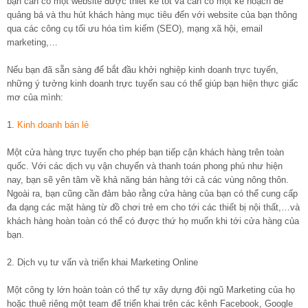
bạn cần có một website được thiết kế tốt và cần có một kế hoạch để
quảng bá và thu hút khách hàng mục tiêu đến với website của bạn thông
qua các công cụ tối ưu hóa tìm kiếm (SEO), mạng xã hội, email
marketing,…
Nếu bạn đã sẵn sàng để bắt đầu khởi nghiệp kinh doanh trực tuyến,
những ý tưởng kinh doanh trực tuyến sau có thể giúp bạn hiện thực giấc
mơ của mình:
1.
Kinh doanh bán lẻ
Một cửa hàng trực tuyến cho phép bạn tiếp cận khách hàng trên toàn
quốc. Với các dịch vụ vận chuyển và thanh toán phong phú như hiện
nay, bạn sẽ yên tâm về khả năng bán hàng tới cả các vùng nông thôn.
Ngoài ra, bạn cũng cần đảm bảo rằng cửa hàng của bạn có thể cung cấp
đa dạng các mặt hàng từ đồ chơi trẻ em cho tới các thiết bị nội thất,…và
khách hàng hoàn toàn có thể có được thứ họ muốn khi tới cửa hàng của
bạn.
2. Dịch vụ tư vấn và triển khai Marketing Online
Một công ty lớn hoàn toàn có thể tự xây dựng đội ngũ Marketing của họ
hoặc thuê riêng một team để triển khai trên các kênh Facebook, Google