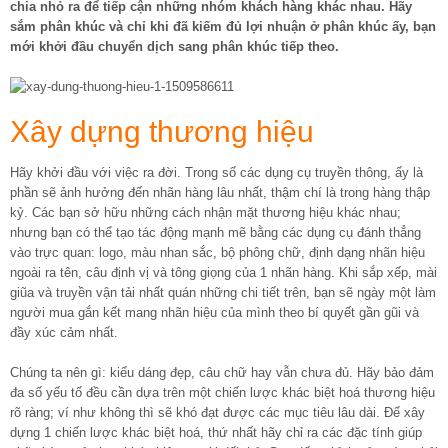
chia nhỏ ra để tiếp cận những nhóm khách hàng khác nhau. Hãy
sắm phân khúc và chỉ khi đã kiếm đủ lợi nhuận ở phân khúc ấy, bạn
mới khởi đầu chuyển dịch sang phân khúc tiếp theo.
Xây dựng thương hiệu
Hãy khởi đầu với việc ra đời. Trong số các dụng cụ truyền thông, ấy là
phần sẽ ảnh hưởng đến nhãn hàng lâu nhất, thậm chí là trong hàng thập
kỷ. Các bạn sở hữu những cách nhận mặt thương hiệu khác nhau;
nhưng bạn có thể tạo tác động mạnh mẽ bằng các dụng cụ đánh thẳng
vào trực quan: logo, màu nhan sắc, bộ phông chữ, định dạng nhãn hiệu
ngoài ra tên, câu định vị và tông giọng của 1 nhãn hàng. Khi sắp xếp, mài
giũa và truyền vận tải nhất quán những chi tiết trên, bạn sẽ ngày một làm
người mua gắn kết mang nhãn hiệu của mình theo bí quyết gần gũi và
đầy xúc cảm nhất.
Chúng ta nên gì: kiểu dáng đẹp, câu chữ hay vẫn chưa đủ. Hãy bảo đảm
đa số yếu tố đều cần dựa trên một chiến lược khác biệt hoá thương hiệu
rõ ràng; ví như không thì sẽ khó đạt được các mục tiêu lâu dài. Để xây
dựng 1 chiến lược khác biệt hoá, thứ nhất hãy chỉ ra các đặc tính giúp