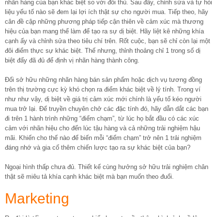
nhãn hàng của bạn khác biệt so với đối thủ. Sau đấy, chỉnh sửa và tự hỏi
liệu yếu tố nào sẽ đem lại lợi ích thật sự cho người mua. Tiếp theo, hãy
cân đề cập những phương pháp tiếp cận thiên về cảm xúc mà thương
hiệu của bạn mang thể làm để tạo ra sự dị biệt. Hãy liệt kê những khía
cạnh ấy và chỉnh sửa theo tiêu chí trên. Rốt cuộc, bạn sẽ chỉ còn lại một
đôi điểm thực sự khác biệt. Thế nhưng, thỉnh thoảng chỉ 1 trong số dị
biệt đấy đã đủ để định vị nhãn hàng thành công.
Đối sở hữu những nhãn hàng bán sản phẩm hoặc dịch vụ tương đồng
trên thị trường cực kỳ khó chọn ra điểm khác biệt về lý tính. Trong ví
như như vậy, dị biệt về giá trị cảm xúc mới chính là yếu tố kéo người
mua trở lại. Để truyền chuyên chở các đặc tính đó, hãy dẫn dắt các bạn
đi trên 1 hành trình những “điểm chạm”, từ lúc họ bắt đầu có các xúc
cảm với nhãn hiệu cho đến lúc tậu hàng và cả những trải nghiệm hậu
mãi. Khiến cho thế nào để biến mỗi “điểm chạm” trở nên 1 trải nghiệm
đáng nhớ và gia cố thêm chiến lược tạo ra sự khác biệt của bạn?
Ngoại hình thấp chưa đủ. Thiết kế cùng hưởng sở hữu trải nghiệm chân
thật sẽ miêu tả khía cạnh khác biệt mà bạn muốn theo đuổi.
Marketing