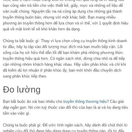
bạn cũng nên trả tiền cho việc thiết kế, giấy, mực và những số liệu để
sản xuất chúng. Nguyên tắc na ná cũng áp dụng cho những giá thành
truyền thông buôn bán, nhưng với một khác biệt: Bạn mang nhiều
phương án truyền thông hơn để lựa chọn và vì thế, với 1 quyết định hiệu
quả về mặt kinh tế sẽ khó khăn hơn đa dạng.
Chúng ta bắt buộc gì: Thay vì lựa chọn công cụ truyền thông kinh doanh
từ đầu, hãy tụ tập vào đối tượng mục đích mà bạn muốn tiếp cận. Lối
sống của họ sở hữu thể dẫn lối để bạn khám phá những phương thức
truyền thông hiệu quả hơn. Có ngân sách nhỏ, đừng chia nhỏ ra để tiếp
cận những nhóm khách hàng khác nhau. Hãy sắm phân khúc và chỉ khi
đã kiếm đủ lợi nhuận ở phân khúc ấy, bạn mới khởi đầu chuyển dịch
sang phân khúc tiếp theo.
Đo lường
Bạn bắt buộc ăn xài bao nhiêu cho
truyền thông thương hiệu
? Câu giải
đáp ngắn gọn: Nó còn tuỳ thuộc vào đối thủ của bạn là ai và họ đang tiêu
tiền vào việc gì.
Chúng ta buộc phải gì: Để ước tính ngân sách, hãy dành đôi chút thời kì
nghiên cứu đối thủ đang tiêu dùng dụng cụ truyền thông nào, rồi từ đấy