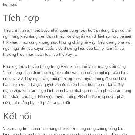
kết nạp.
Tích hợp
Tiêu chí hình ảnh bắt buộc nhất quán trong toàn bộ vận dụng. Bạn có thể
nghĩ rằng kiểu dáng trên danh thiếp, xe chuyển vận dị biệt sở hữu banner
PR khác nhau cũng không sao. Nhưng chẳng hề vậy. Nếu không phải với
ngôn ngữ đồ họa xuyên suốt, việc thương hiệu của bạn bị lầm lẫn với
thương hiệu khác hoàn toàn có thể xảy ra.
Phương thức truyền thông trong PR sở hữu thể khác mang kiểu dáng
“tĩnh” trong nhận diện thương hiệu như văn bản doanh nghiệp, biển hiệu
nội quy, v.v. Hãy nghĩ rằng mỗi phương thức truyền thông đều sở hữu
hai nhiệm vụ. 1 Là giải quyết vấn đề chiến thuật buôn bán. Hai là đẩy
mạnh việc kiến tạo nhận biết nhãn hàng nhất quán nhằm ghi dấu ấn trong
tâm khảm các bạn. Nếu việc truyền thông PR chỉ đáp ứng được phân
nửa, thì e rằng bạn sẽ phải trả gấp đôi.
Kết nối
Việc mang hình ảnh nhãn hàng dị biệt tới mang công chúng bằng biển
hiệu, bao tị nạnh hoặc trang web sẽ không tốn quá rộng rãi vì đằng nào