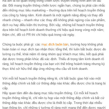
Ra đời là tối quan trọng trong chiến lược truyền thông hình ảnh về lâu
dài. Đối mang truyền thông chiến lược ngắn hạn, chúng ta phải cân nhắc
đến những mục tiêu marketing – thường dựa trên kế hoạch truyền thông
của công ty hàng năm. Kinh doanh là một ngành năng động và thay đổi
nhanh chóng – nhanh như các thay đổi không phải ngừng của sản phẩm,
dịch vụ hay điều kiện thị trường. Bởi vậy, những kế hoạch truyền thông
dựa trên kế hoạch kinh doanh thường chỉ hiệu quả trong vòng một năm;
thậm chí, đối có PR thì chỉ hiệu quả trong vài ngày.
Chúng ta buộc phải gì: các
mục đích buôn bán
, trường hợp không phải
hoàn toàn vì mục đích tạo nhận thức tổng thể, thì luôn bắt buộc được đo
lường cụ thể, khái niệm rõ ràng nhóm quý khách mục tiêu, kết quả phải
đạt được trong phân khúc đã xác định. Thiếu đi trọng tâm kinh doanh rõ
ràng, kế hoạch truyền thông của bạn với thể trông hoành tráng nhưng kỳ
thực khó sở hữu thể đáp ứng những nhu cầu về kinh doanh.
Với mỗi kế họach truyền thông riêng lẻ, chỉ bắt buộc giao hội vào một
thông điệp chính và bất cứ thông điệp nào khác đều được cho là trang bị
cấp.
Hãy quan tâm đến đa dạng mục tiêu truyền thông. Có mỗi kế họach
truyền thông riêng lẻ, chỉ nên tụ họp vào một thông điệp chính và bất cứ
thông điệp nào khác đều được cho là thiết bị cấp. Trong thời đại nhiễu
loạn thông tin, chỉ những ý tưởng rõ ràng mới mang thể đến được người