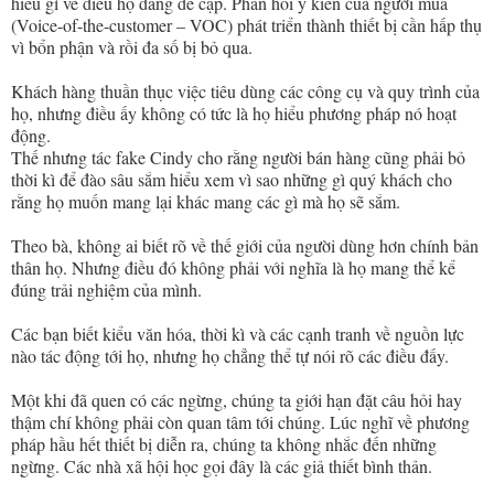
hiểu gì về điều họ đang đề cập. Phản hồi ý kiến của người mua
(Voice-of-the-customer – VOC) phát triển thành thiết bị cần hấp thụ
vì bổn phận và rồi đa số bị bỏ qua.
Khách hàng thuần thục việc tiêu dùng các công cụ và quy trình của
họ, nhưng điều ấy không có tức là họ hiểu phương pháp nó hoạt
động.
Thế nhưng tác fake Cindy cho rằng người bán hàng cũng phải bỏ
thời kì để đào sâu sắm hiểu xem vì sao những gì quý khách cho
rằng họ muốn mang lại khác mang các gì mà họ sẽ sắm.
Theo bà, không ai biết rõ về thế giới của người dùng hơn chính bản
thân họ. Nhưng điều đó không phải với nghĩa là họ mang thể kể
đúng trải nghiệm của mình.
Các bạn biết kiểu văn hóa, thời kì và các cạnh tranh về nguồn lực
nào tác động tới họ, nhưng họ chẳng thể tự nói rõ các điều đấy.
Một khi đã quen có các ngừng, chúng ta giới hạn đặt câu hỏi hay
thậm chí không phải còn quan tâm tới chúng. Lúc nghĩ về phương
pháp hầu hết thiết bị diễn ra, chúng ta không nhắc đến những
ngừng. Các nhà xã hội học gọi đây là các giả thiết bình thản.