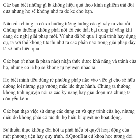
Các bạn biết những gì là không hiệu quả theo kinh nghiệm trải đời
qua nhưng họ sẽ không nhớ ra để kể cho bạn.
Não của chúng ta có xu hướng tưởng tượng các gì xảy ra vừa rồi.
Chúng ta thường không phải nói tới các thất bại trong kí vãng khi
đang đề nghị giải pháp mới. Ví như đã bỏ qua 1 quá trình hay dụng
cụ, ta với thể không tức thì nhớ ra các phần nào trong giải pháp đấy
là sở hữu hiệu quả.
Các bạn (ít nhất là phần nào) nhận thức được khả năng và tránh của
họ, nhưng có lẽ họ sẽ không tự nguyện nhắc ra.
Họ biết mình tiêu dùng rẻ phương pháp nào vào việc gì cho sở hữu
đường lối nhưng gặp vướng mắc lúc thực hành. Chúng ta thường
không tình nguyện nói ra các kỹ năng hay giai đoạn mà chúng ta
còn yếu kém.
Các bạn thạo việc sử dụng các dụng cụ và quy trình của họ, nhưng
điều đó không phải có tức thị họ hiểu bí quyết nó hoạt động.
Sự thuần thục không đòi hỏi ta phải hiểu bí quyết hoạt động của
một phương tiện hay quy trình. &Quot;Bất cứ khoa học tương đối