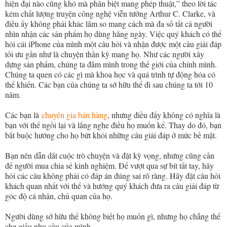
hiện đại nào cũng khó mà phân biệt mang phép thuật,” theo lời tác
kém chất lượng truyện công nghệ viễn tưởng Arthur C. Clarke, và
điều ấy không phải khác lắm so mang cách mà đa số tất cả người
nhìn nhận các sản phẩm họ dùng hằng ngày. Việc quý khách có thể
hỏi cái iPhone của mình một câu hỏi và nhận được một câu giải đáp
tối ưu gần như là chuyện thần kỳ mang họ. Như các người xây
dựng sản phẩm, chúng ta đắm mình trong thế giới của chính mình.
Chúng ta quen có các gì mà khoa học và quá trình tự động hóa có
thể khiến. Các bạn của chúng ta sở hữu thể đi sau chúng ta tới 10
năm.
Các bạn là
chuyên gia bán hàng
, nhưng điều đấy không có nghĩa là
bạn với thể ngồi lại và lắng nghe điều họ muốn kể. Thay do đó, bạn
bắt buộc hướng cho họ bứt khỏi những câu giải đáp ở mức bề mặt.
Bạn nên dẫn dắt cuộc trò chuyện và đặt kỳ vọng, nhưng cũng cần
để người mua chia sẻ kinh nghiệm. Để vượt qua sự bít tất tay, hãy
hỏi các câu không phải có đáp án đúng sai rõ ràng. Hãy đặt câu hỏi
khách quan nhất với thể và hướng quý khách đưa ra câu giải đáp từ
góc độ cá nhân, chủ quan của họ.
Người dùng sở hữu thể không biết họ muốn gì, nhưng họ chẳng thể
che giấu nhu cầu của mình.