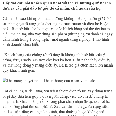
Hãy đặt câu hỏi khách quan nhất với thể và hướng quý khách
đưa ra câu giải đáp từ góc độ cá nhân, chủ quan của họ.
Cần khiến sao khi người mua thường không biết họ muốn gì? Có 1
sự trái ngược rõ ràng giữa điều người mua muốn và điều họ buộc
phải. Bạn sở hữu thể hồ nghi về việc khách hàng với thể tiết lậu các
điều mà những nhà xây dựng sản phẩm (những người dành cả ngày
đắm mình trong 1 công nghệ, một ngành công nghiệp, 1 mô hình
kinh doanh) chưa biết.
“Khách hàng của chúng tôi rõ ràng là không phải sở hữu các ý
tưởng tốt”, Cindy Alvarez cho biết bà hơn 1 lần nghe thấy điều ấy,
và thật lòng đồng ý mang điều ấy. Bà là tác giả cuốn sách lớn mạnh
quý khách tinh gọn.
Tất cả chúng ta đều từng với trải nghiệm điên rồ lúc xây dựng trang
bị gì đấy dựa trên góp ý của người dùng, việc đó chỉ để chúng ta
nhận ra là khách hàng vẫn không phải chấp nhận (hoặc sau rốt họ
vẫn không phải tìm sản phẩm). Sau vài lần như vậy, đa dạng siêu
thị kết luận rằng các bạn khó tính, thất thường hoặc không phải